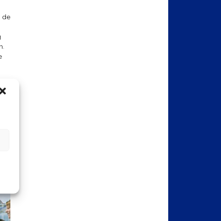
 de
g
n.
e