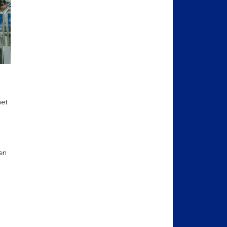
het
en