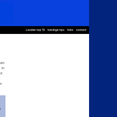
Londen top 10
handige tips
links
contact
,
 en
 In
t.
en
.