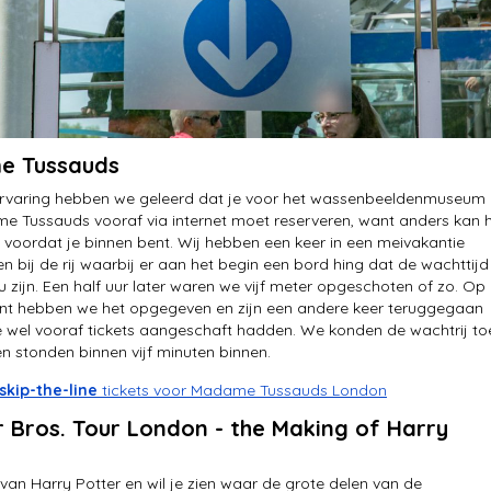
e Tussauds
 ervaring hebben we geleerd dat je voor het wassenbeeldenmuseum
 Tussauds vooraf via internet moet reserveren, want anders kan 
 voordat je binnen bent. Wij hebben een keer in een meivakantie
n bij de rij waarbij er aan het begin een bord hing dat de wachttijd
u zijn. Een half uur later waren we vijf meter opgeschoten of zo. Op
t hebben we het opgegeven en zijn een andere keer teruggegaan
 wel vooraf tickets aangeschaft hadden. We konden de wachtrij to
n stonden binnen vijf minuten binnen.
skip-the-line
tickets voor Madame Tussauds London
 Bros. Tour London - the Making of Harry
 van Harry Potter en wil je zien waar de grote delen van de