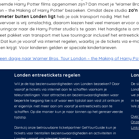
emde Harry Potter films opgenomen zijn? Dan moet je ‘Warner Bro
n – the Making of Harry Potter’ bezoeken. Omdat deze studio
zo’n
ometer buiten Londen ligt
heb je ook transport nodig. Met het
ervoer is vrij omslachtig, daarom kiezen heel veel mensen ervoor 
uringcar naar de Harry Potter studio’s te gaan. Het handigste is o
et pakket van transport met luxe touringcar inclusief het entreetick
Dat kun je vooraf via internet regelen, waarbij je de tickets via e-ma
n krijgt. Voor kinderen gelden er speciale kindertarieven.
een dagje naar Warner Bros. Tour London – the Making of Harry Po
Londen entreetickets regelen
Lon
Wil je de top bezienswaardigheden van Londen bezoeken? Door
De s
vooraf je tickets via internet aan te schaffen voorkom je
Lond
teleurstellingen. Voor attracties en bezienswaardigheden waar
we z
beperkte toegang toe is of waar een tijdslot aan vast zit ontkom je
in t
er eigenlijk niet meer aan om vooraf je entreetickets aan te
We z
schaffen. Op die manier kun je naar binnen op het gereserveerde
Over
tijdstip.
Onze
Dankzij onze betrouwbare ticketpartner GetYourGuide kun je
Link
tickets voor tientallen bezienswaardigheden en activiteiten in
Londen vooraf via internet boeken: