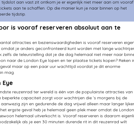
tijdslot aan vast zit ontkom je er eigenlijk niet meer aan om vooraf
tickets aan te schaffen. Op die manier kun je naar binnen op het
erde tijdstip.
or is vooraf reserveren absoluut aan te
antal attracties en bezienswaardigheden is vooraf reserveren eigenl
, omdat je anders geconfronteerd kunt worden met lange wachtrije
k zelfs de teleurstelling dat je die dag helemaal niet meer naar binn
on naar de London Eye lopen en ter plaatse tickets kopen? Reken i
 geval maar op een paar uur wachttijd voordat je dit enorme
in mag.
 Eye
dste reuzenrad ter wereld is één van de populairste attracties van
 beperkte capaciteit zorgt voor wachtrijen die ’s morgens bij de
 aanwezig zijn en gedurende de dag vrijwel alleen maar langer lijke
 het ergste geval heb je helemaal geen plek meer omdat de London
ewoon helemaal uitverkocht is. Vooraf reserveren is daarom eigenli
dzakelijk als je een 30 minuten durende rit in dit reuzenrad wilt