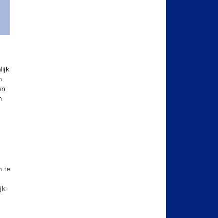
ijk
n
en
n
n te
jk