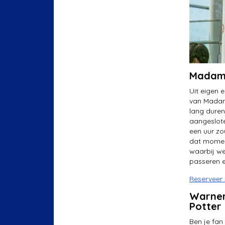
Madam
Uit eigen
van Madame
lang duren
aangeslote
een uur zo
dat momen
waarbij we
passeren e
Reserveer
Warner
Potter
Ben je fan