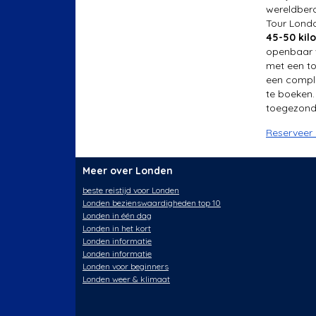
wereldbero
Tour Londo
45-50 kil
openbaar v
met een to
een comple
te boeken. 
toegezonde
Reserveer 
Meer over Londen
beste reistijd voor Londen
Londen bezienswaardigheden top 10
Londen in één dag
Londen in het kort
Londen informatie
Londen informatie
Londen voor beginners
Londen weer & klimaat