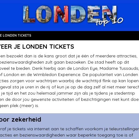
JE LONDEN TICKETS
EER JE LONDEN TICKETS
den bezoekt dan is de kans groot dat je één of meerdere attracties,
ezienswaardigheden zult gaan bezoeken. De stad heeft op dit
veel te bieden. Denk hierbij aan de London Eye, Madame Tussauds
f London en de Wimbledon Experience. De populariteit van Londen
cties zorgen voor wachtrijen waarbij de wachttijd flink op kan lopen.
geval sta je uren in de rij of kun je op de dag zelf al niet meer terech
je tijd en het zou helemaal jammer zijn als je tijdens je stedentrip
n de door jou gewenste activiteiten of bezichtigingen niet kunt do
een plek (meer) is.
voor zekerheid
af je tickets via internet aan te schaffen voorkom je teleurstellingen
racties en bezienswaardigheden waar beperkte toegang toe is of