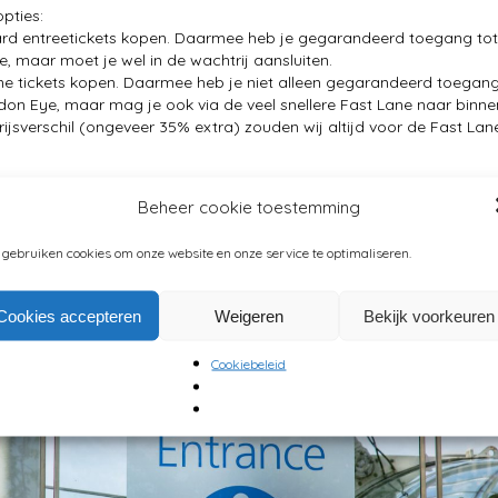
opties:
ard entreetickets kopen. Daarmee heb je gegarandeerd toegang tot
, maar moet je wel in de wachtrij aansluiten.
ne tickets kopen. Daarmee heb je niet alleen gegarandeerd toegan
don Eye, maar mag je ook via de veel snellere Fast Lane naar binne
rijsverschil (ongeveer 35% extra) zouden wij altijd voor de Fast Lan
standaard tickets voor de London Eye via internet
Beheer cookie toestemming
FAST LANE tickets voor de London Eye via internet
 gebruiken cookies om onze website en onze service te optimaliseren.
Cookies accepteren
Weigeren
Bekijk voorkeuren
Cookiebeleid