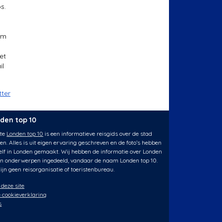
s.
om
m
et
il
tter
den top 10
ite
Londen top 10
is een informatieve reisgids over de stad
en. Alles is uit eigen ervaring geschreven en de foto’s hebben
elf in Londen gemaakt. Wij hebben de informatie over Londen
ien onderwerpen ingedeeld, vandaar de naam Londen top 10.
ijn geen reisorganisatie of toeristenbureau.
 deze site
 cookieverklaring
s