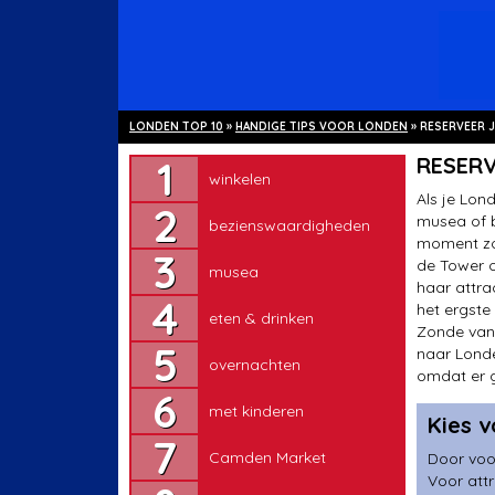
LONDEN TOP 10
»
HANDIGE TIPS VOOR LONDEN
»
RESERVEER 
winkelen
RESERV
winkelen
bezienswaardigheden
Als je Lon
musea of b
bezienswaardigheden
musea
moment zo
de Tower o
musea
eten & drinken
haar attra
het ergste 
eten & drinken
overnachten
Zonde van 
naar Londe
overnachten
met kinderen
omdat er g
met kinderen
Camden Market
Kies 
Camden Market
Door voor
Greenwich
Voor att