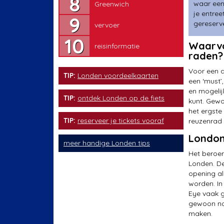
waar een 
Greenwich
vervoer
je entree
gereserve
vervoer
reisinformatie
Waarvo
reisinformatie
raden?
Voor een a
TIP:
Londen voordeelkaarten
een ‘must’
en mogelij
TIP:
ontdek Londen op de fiets
kunt. Gewo
het ergste
TIP:
reserveer je tickets vooraf
reuzenrad 
London
meer handige Londen tips
Het beroem
Londen. De
opening al
worden. In
Eye vaak g
gewoon noo
maken.