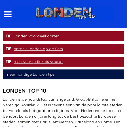
winkelen
TIP:
Londen voordeelkaarten
bezienswaardigheden
TIP:
ontdek Londen op de fiets
musea
TIP:
reserveer je tickets vooraf
eten & drinken
meer handige Londen tips
overnachten
LONDEN TOP 10
met kinderen
Londen is de hoofdstad van Engeland, Groot-Brittanië en het
Verenigd Koninkrijk. Het is tevens één van de populairste steden
Camden Market
ter wereld als het gaat om citytrips. Voor Nederlandse toeristen
behoort Londen al jarenlang tot de best bezochte Europese
Greenwich
steden, samen met Parijs, Antwerpen, Barcelona en Rome. Het