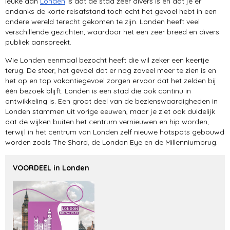
leuke aan
Londen
is dat de stad zeer divers is en dat je er
vervoer
ondanks de korte reisafstand toch echt het gevoel hebt in een
andere wereld terecht gekomen te zijn. Londen heeft veel
reisinformatie
verschillende gezichten, waardoor het een zeer breed en divers
publiek aanspreekt.
Wie Londen eenmaal bezocht heeft die wil zeker een keertje
terug. De sfeer, het gevoel dat er nog zoveel meer te zien is en
het op en top vakantiegevoel zorgen ervoor dat het zelden bij
één bezoek blijft. Londen is een stad die ook continu in
ontwikkeling is. Een groot deel van de bezienswaardigheden in
Londen stammen uit vorige eeuwen, maar je ziet ook duidelijk
dat de wijken buiten het centrum vernieuwen en hip worden,
terwijl in het centrum van Londen zelf nieuwe hotspots gebouwd
worden zoals The Shard, de London Eye en de Millenniumbrug.
VOORDEEL in Londen