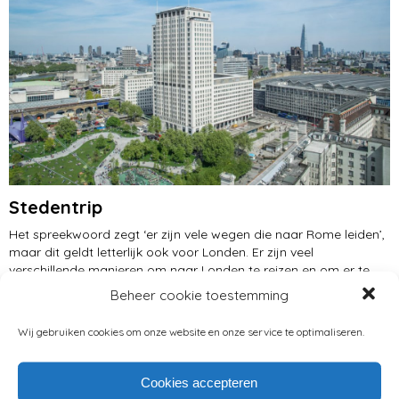
Stedentrip
Het spreekwoord zegt ‘er zijn vele wegen die naar Rome leiden’,
maar dit geldt letterlijk ook voor Londen. Er zijn veel
verschillende manieren om naar Londen te reizen en om er te
verblijven. Vakanties naar Londen zijn er in alle prijscategorieën.
Beheer cookie toestemming
Wie niet wil vliegen die kan met de auto, bus, trein of boot naar
Londen en wie wel wil vliegen die kan kiezen uit maar liefst zes
Wij gebruiken cookies om onze website en onze service te optimaliseren.
luchthavens in of nabij Londen. Hoewel er nog steeds volop
aanbieders zijn van complete stedentrips naar Londen, moet je
ook zeker eens kijken wat er mogelijk is als je zelf de reis
Cookies accepteren
helemaal samenstelt.