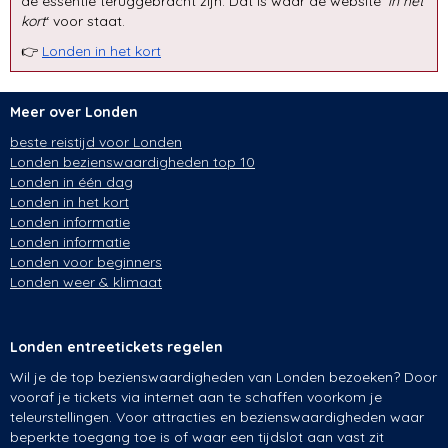
de essentie teruggebracht zijn. Dat is waar de website ‘
in het
kort
‘ voor staat.
👉
Londen in het kort
Meer over Londen
beste reistijd voor Londen
Londen bezienswaardigheden top 10
Londen in één dag
Londen in het kort
Londen informatie
Londen informatie
Londen voor beginners
Londen weer & klimaat
Londen entreetickets regelen
Wil je de top bezienswaardigheden van Londen bezoeken? Door
vooraf je tickets via internet aan te schaffen voorkom je
teleurstellingen. Voor attracties en bezienswaardigheden waar
beperkte toegang toe is of waar een tijdslot aan vast zit