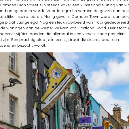
Camden High Street zijn steeds vaker een kunstzinnige uiting van w
pand aangeboden wordt. Voor fotografen vormen de gevels dan ook
uttelijke inspiratiebron. Menig gevel in Camden Town wordt dan oo
ge plaat vastgelegd. Nog een leuk voorbeeld van fraai gedecoreer
n de woningen aan de westelijke kant van Hartland Road. Hier staat 
ongeveer vijftien panden die allemaal in een verschillende pasteltint
 zijn. Een prachtig plaatje in een zijstraat die slechts door een
toeristen bezocht wordt.