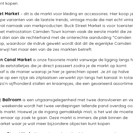
nt kopen.
et Market
– dit is de markt voor kleding en accessoires. Hier koop j
e varianten van de laatste trends, vintage mode die niet echt vint
wat namaak van merkproducten. Buck Street Market is voor toeriste
 het metrostation Camden Town komen vaak de eerste markt die ze
ligt dan aan de rechterhand met de onterechte aanduiding “Camden
op, waardoor de indruk gewekt wordt dat dit de eigenlijke Camden
terwijl het maar één van de zes markten betreft.
n Canal Market
is onze favoriete markt vanwege de ligging langs h
de eetstalletjes die je direct passeert zodra je de markt op komt.
af is de manier waarop je hier je gerechten opeet. Je zit op halve
e op een rijtje als zitplaatsen verwerkt zijn langs het kanaal. In tota
 zo’n vijfhonderd stallen en kraampjes, die een gevarieerd assortime
ic Ballroom
is een uitgaansgelegenheid met twee dansvloeren en vi
et weekeinde wordt het twee verdiepingen tellende pand overdag oo
als markt. Hoewel je de ingang gemakkelijk mist, is het wel de moeite
rnaar op zoek te gaan. Deze markt is immers de plek binnen de
rket waar je wat meer bijzondere objecten kunt kopen.