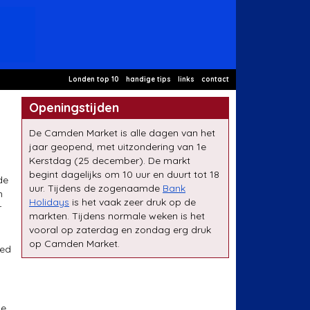
Londen top 10
handige tips
links
contact
Openingstijden
De Camden Market is alle dagen van het
jaar geopend, met uitzondering van 1e
Kerstdag (25 december). De markt
begint dagelijks om 10 uur en duurt tot 18
de
uur. Tijdens de zogenaamde
Bank
m
Holidays
is het vaak zeer druk op de
r
markten. Tijdens normale weken is het
vooral op zaterdag en zondag erg druk
op Camden Market.
eed
le