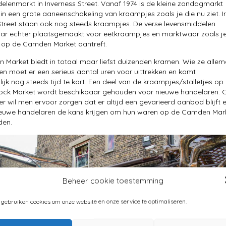
elenmarkt in Inverness Street. Vanaf 1974 is de kleine zondagmarkt
in een grote aaneenschakeling van kraampjes zoals je die nu ziet. I
Street staan ook nog steeds kraampjes. De verse levensmiddelen
ar echter plaatsgemaakt voor eetkraampjes en marktwaar zoals je
 op de Camden Market aantreft.
Market biedt in totaal maar liefst duizenden kramen. Wie ze allem
en moet er een serieus aantal uren voor uittrekken en komt
lijk nog steeds tijd te kort. Een deel van de kraampjes/stalletjes op
ck Market wordt beschikbaar gehouden voor nieuwe handelaren. 
r wil men ervoor zorgen dat er altijd een gevarieerd aanbod blijft 
ieuwe handelaren de kans krijgen om hun waren op de Camden Mar
den.
Beheer cookie toestemming
 gebruiken cookies om onze website en onze service te optimaliseren.