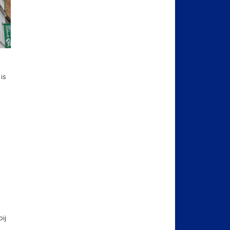
is
ij