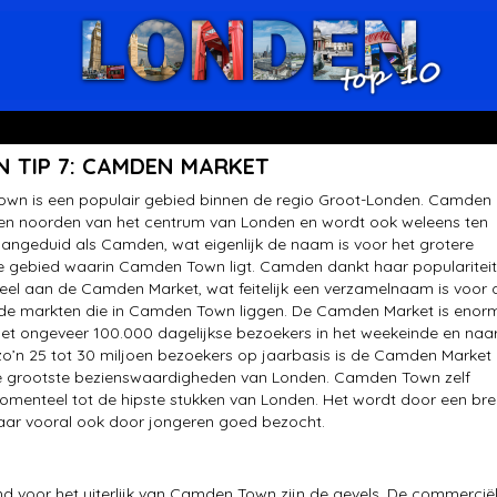
 TIP 7: CAMDEN MARKET
wn is een populair gebied binnen de regio Groot-Londen. Camden
ten noorden van het centrum van Londen en wordt ook weleens ten
angeduid als Camden, wat eigenlijk de naam is voor het grotere
ke gebied waarin Camden Town ligt. Camden dankt haar populariteit
heel aan de Camden Market, wat feitelijk een verzamelnaam is voor 
nde markten die in Camden Town liggen. De Camden Market is enor
Met ongeveer 100.000 dagelijkse bezoekers in het weekeinde en naa
zo’n 25 tot 30 miljoen bezoekers op jaarbasis is de Camden Market
e grootste bezienswaardigheden van Londen. Camden Town zelf
menteel tot de hipste stukken van Londen. Het wordt door een br
aar vooral ook door jongeren goed bezocht.
 voor het uiterlijk van Camden Town zijn de gevels. De commercië