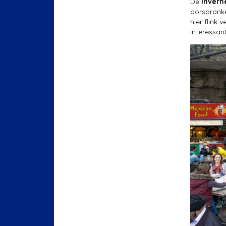
De
Invern
oorspronke
hier flink
interessan