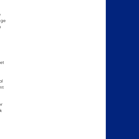
e
age
n
et
al
nt
er
k