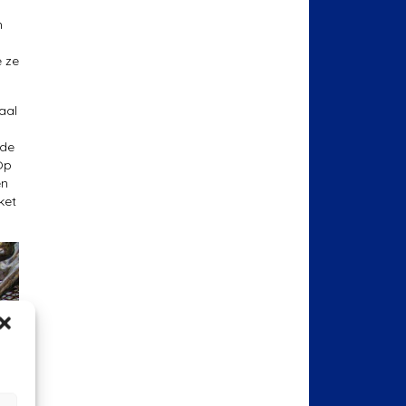
n
 ze
aal
 de
Op
en
ket