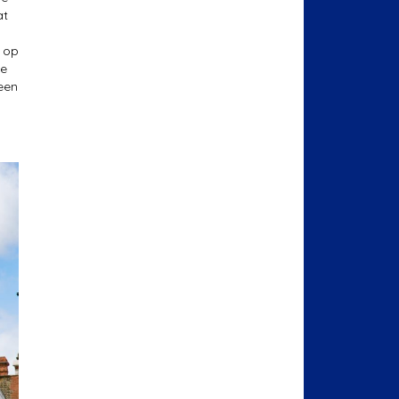
at
k op
de
een