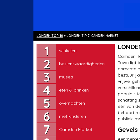
LONDEN TOP 10
»
LONDEN TIP 7: CAMDEN MARKET
winkelen
LONDEN
winkelen
bezienswaardigheden
Camden To
Town ligt 
bezienswaardigheden
musea
onrechte a
bestuurlij
musea
eten & drinken
vrijwel ge
verschille
eten & drinken
overnachten
populair. 
schatting 
overnachten
met kinderen
één van d
behoort mo
met kinderen
Camden Market
publiek, m
Gevels
Camden Market
Greenwich
Kenmerkend