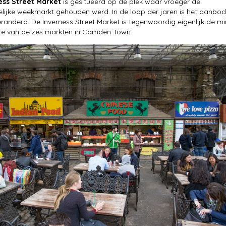
ess Street Market
is gesitueerd op de plek waar vroeger de
lijke weekmarkt gehouden werd. In de loop der jaren is het aanbod
 veranderd. De Inverness Street Market is tegenwoordig eigenlijk de mi
te van de zes markten in Camden Town.