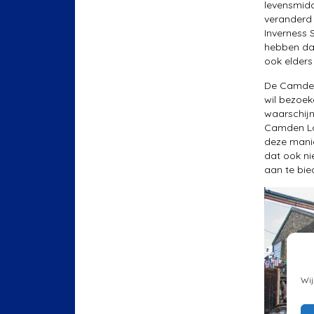
levensmidd
veranderd 
Inverness 
hebben da
ook elders
De Camden 
wil bezoek
waarschijn
Camden Lo
deze manie
dat ook n
aan te bie
Wij