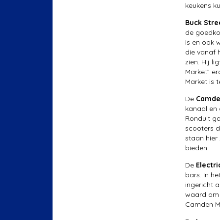
keukens ku
Buck Stre
de goedkop
is en ook 
die vanaf
zien. Hij 
Market” er
Market is 
De
Camde
kanaal en 
Ronduit ga
scooters di
staan hier
bieden.
De
Electr
bars. In h
ingericht 
waard om e
Camden Ma