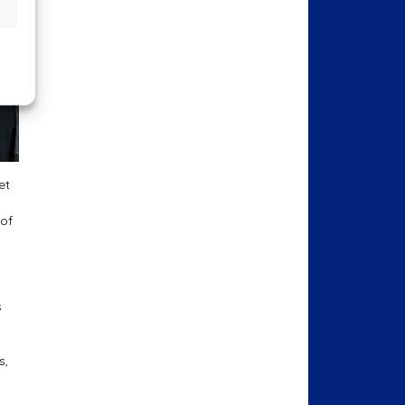
et
 of
s
s,