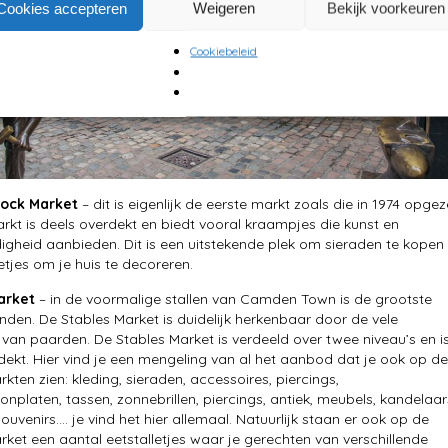
Cookies accepteren
Weigeren
Bekijk voorkeuren
Cookiebeleid
ock Market
– dit is eigenlijk de eerste markt zoals die in 1974 opgez
arkt is deels overdekt en biedt vooral kraampjes die kunst en
gheid aanbieden. Dit is een uitstekende plek om sieraden te kopen
etjes om je huis te decoreren.
arket
– in de voormalige stallen van Camden Town is de grootste
inden. De Stables Market is duidelijk herkenbaar door de vele
 van paarden. De Stables Market is verdeeld over twee niveau’s en i
dekt. Hier vind je een mengeling van al het aanbod dat je ook op de
kten zien: kleding, sieraden, accessoires, piercings,
platen, tassen, zonnebrillen, piercings, antiek, meubels, kandelaar
ouvenirs…. je vind het hier allemaal. Natuurlijk staan er ook op de
rket een aantal eetstalletjes waar je gerechten van verschillende