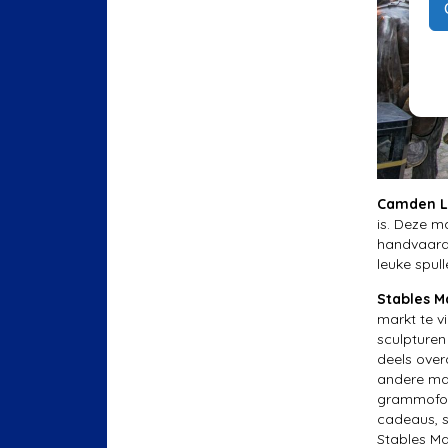
Camden L
is. Deze m
handvaardi
leuke spull
Stables M
markt te v
sculpturen
deels over
andere mar
grammofoon
cadeaus, s
Stables Ma