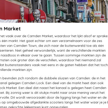
n Market
het vaak over de Camden Market, waardoor het lijkt alsof er sprake 
s één markt. Het gaat echter om een verzamelnaam voor de zes
ten van Camden Town, die zich naar de buitenwereld toe als één
senteren. Niet geheel verwonderlijk, want de verschillende markten
na naadloos in elkaar over te gaan. Tussen sommige markten zijn de
sten ook groter dan de verschillen, waardoor het niemand zal
at buitenstaanders vaak niet eens in de gaten hebben dat het toch
illende markten zijn.
 bevinden zich rondom de dubbele sluizen van Camden: de in het
Canal gelegen Camden Lock. Een deel van de markt heet dan ook
ck Market. Een deel dat naast het kanaal is gelegen heet Camden
et. Bij zonnig weer is dit stukje markt naar onze mening veruit het
rvolle. Dit wordt veroorzaakt door de ligging langs het water en de
n op omgebouwde afgedankte scooters langs het water waar je je b
letjes gekochte lekkernijen kunt oppeuzelen.